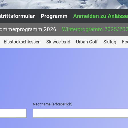
ntrittsformular
Programm
Anmelden zu Anläss
ommerprogramm 2026
Winterprogramm 2025/20
Eisstockschiessen
Skiweekend
Urban Golf
Skitag
Foo
Nachname (erforderlich)