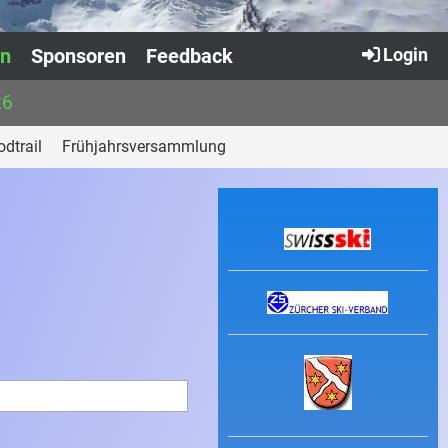
en
Sponsoren
Feedback
Login
26
dtrail
Frühjahrsversammlung