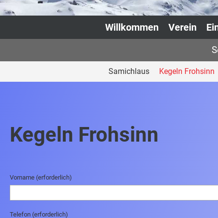
Willkommen
Verein
Ei
S
Samichlaus
Kegeln Frohsinn
Kegeln Frohsinn
Vorname (erforderlich)
Telefon (erforderlich)