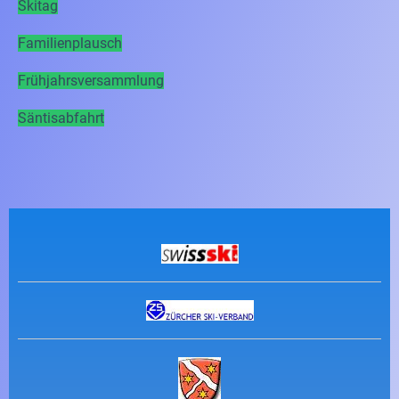
Skitag
Familienplausch
Frühjahrsversammlung
Säntisabfahrt